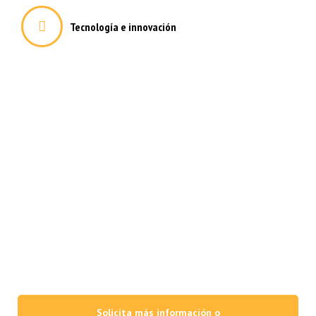
Tecnología e innovación
Deformación metálica a medida
para las empresas e industrias
más exigentes
Fabricamos todos los elementos metálicos que su empresa necesite
con la máxima calidad de acabados y materiales, poniéndo a su
alcance un equipo técnico con más de 25 años de experiencia y una
capacidad de producción que apuesta firmemente por la innovación,
la excelencia y el uso de la tecnología y maquinaria más avanzadas.
Solicita más información o