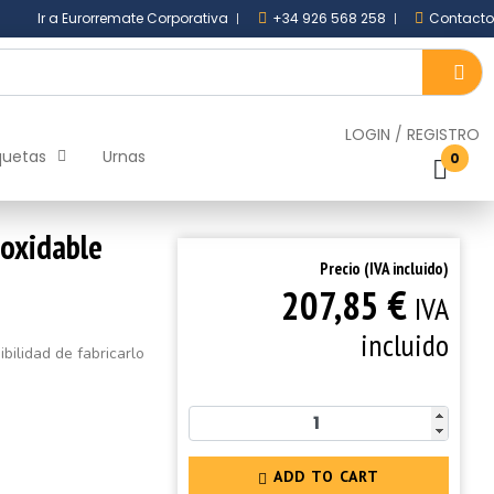
Ir a Eurorremate Corporativa
+34 926 568 258
Contacto
LOGIN
/
REGISTRO
quetas
Urnas
0
noxidable
Precio (IVA incluido)
€
207,85
IVA
incluido
bilidad de fabricarlo
ADD TO CART