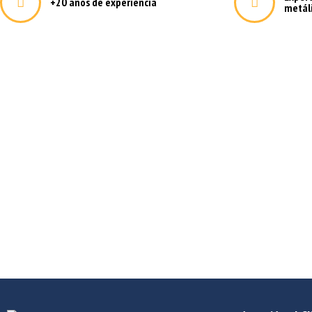
+20 años de experiencia
metál
Deformación metálica a medi
Fabricamos todos los elementos metálicos que su empresa 
poniéndo a su alcance un equipo técnico con más de 25 añ
firmemente por la innovación, la excelencia y el uso de la