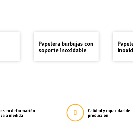
prescindible para identificar el origen de los datos alojados y el
restación del servicio. La retención de estos datos no afecta al secr
 y sólo podrán ser utilizados en el marco de una investigación crim
e la seguridad pública, poniéndose a disposición de los jueces y/o t
 así los requiera. La comunicación de datos a las fuerzas y cuerpos
 a lo dispuesto en la normativa sobre protección de datos personal
Papeleras
Papel
Papelera burbujas con
Papel
soporte inoxidable
inoxi
tos en deformación
Calidad y capacidad de
ica a medida
producción