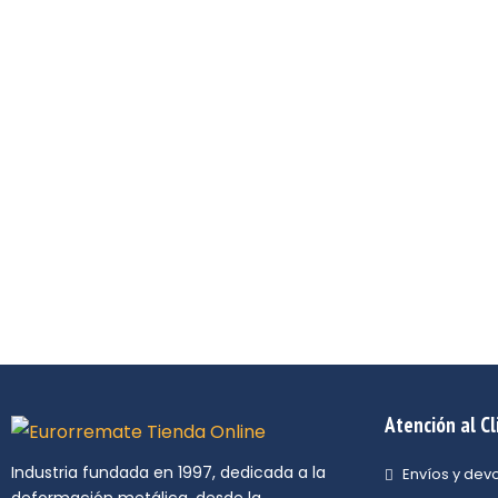
Deformación metálica a medi
Fabricamos todos los elementos metálicos que su empresa 
poniéndo a su alcance un equipo técnico con más de 25 añ
firmemente por la innovación, la excelencia y el uso de la
Atención al Cl
Industria fundada en 1997, dedicada a la
Envíos y dev