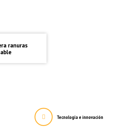
 momento en que
eto de las
inal o para la
ribunales o del
 del estado se
es.
eras
era ranuras
dable
Tecnología e innovación