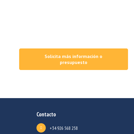
trias más exigentes
Solicita más información o
ta
presupuesto
Contacto
+34 926 568 258