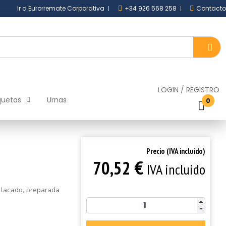
Ir a Eurorremate Corporativa
+34 926 568 258
Contacto
LOGIN
/
REGISTRO
quetas
Urnas
0
Precio (IVA incluido)
€
70,52
IVA incluido
o lacado, preparada