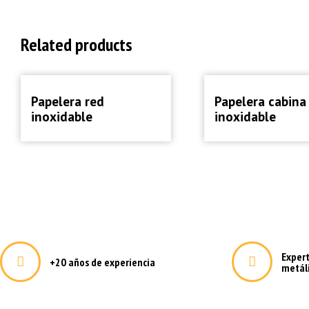
información im
se inició la p
comunicaciones
salvaguardia d
Related products
ministerio que
hará en virtud
Papeleras
Papeleras
Papelera red
Papelera cabina
inoxidable
inoxidable
Exper
+20 años de experiencia
metál