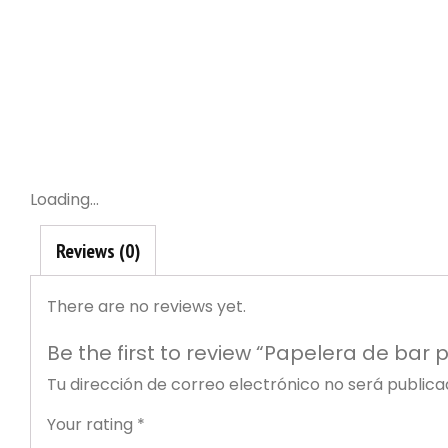
Datos identif
Loading...
Eurorremate S.
Reviews (0)
con correo el
en materia de
se recogen a 
incluyen en lo
There are no reviews yet.
Rellen
posibl
La recogida y
Be the first to review “Papelera de bar 
finalidad el m
formación, ase
Tu dirección de correo electrónico no será publica
Estos datos ú
Your rating
*
objetivo de da