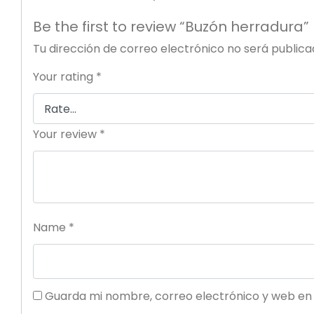
Datos identif
Be the first to review “Buzón herradura”
Eurorremate S.
Tu dirección de correo electrónico no será publica
con correo el
en materia de
Your rating
*
se recogen a 
incluyen en lo
Rellen
posibl
La recogida y
finalidad el m
Your review
*
formación, ase
Estos datos ú
objetivo de da
Eurorremate S.
confidencialid
Name
*
diciembre, de 
aprobado por 
El usuario pod
cancelación y 
realizarlo el 
Guarda mi nombre, correo electrónico y web en
Con dirección 