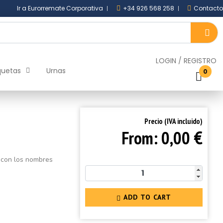
Ir a Eurorremate Corporativa
+34 926 568 258
Contacto
LOGIN
/
REGISTRO
quetas
Urnas
0
Precio (IVA incluido)
€
From:
0,00
 con los nombres
ADD TO CART