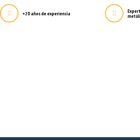
Exper
+20 años de experiencia
metál
Deformación metálica a medi
Fabricamos todos los elementos metálicos que su empresa 
poniéndo a su alcance un equipo técnico con más de 25 añ
firmemente por la innovación, la excelencia y el uso de la