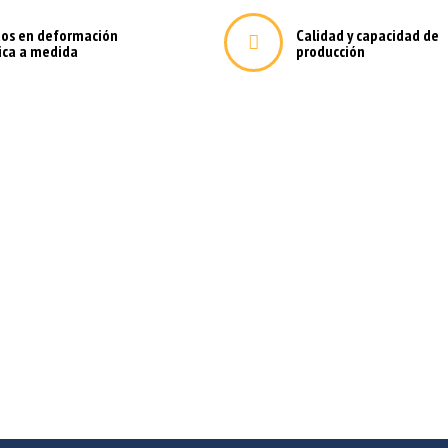
tos en deformación
Calidad y capacidad de
ica a medida
producción
da para las empresas e indus
necesite con la máxima calidad de acabados y materiales,
os de experiencia y una capacidad de producción que apues
 tecnología y maquinaria más avanzadas.