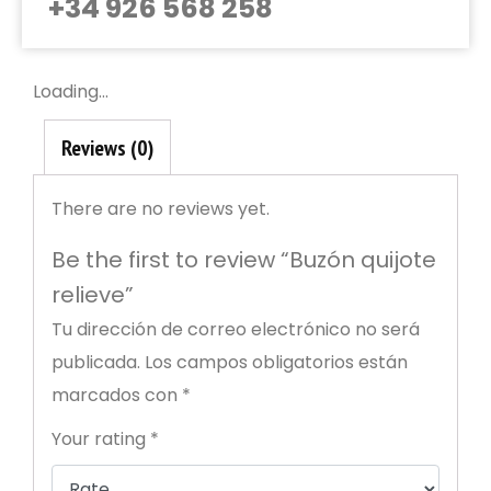
+34 926 568 258
Loading...
Reviews (0)
There are no reviews yet.
Be the first to review “Buzón quijote
Política de Privacidad
relieve”
Tu dirección de correo electrónico no será
Datos identificativos
publicada.
Los campos obligatorios están
Eurorremate S.A.L. Con domicilio en Pedro Muñoz, Julian
Saez, con c.I.F / n.I.F.: A13262332 y con correo
marcados con
*
electrónico: eurorremate@eurorremate.com, en
aplicación de la normativa vigente en materia de
Your rating
*
protección de datos de carácter personal, informa que los
datos personales que se recogen a través de los