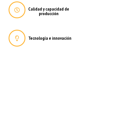
Calidad y capacidad de
producción
Tecnología e innovación
Deformación metálica a medida
para las empresas e industrias
más exigentes
Fabricamos todos los elementos metálicos que su empresa necesite
con la máxima calidad de acabados y materiales, poniéndo a su
alcance un equipo técnico con más de 25 años de experiencia y una