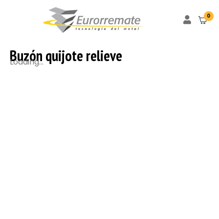
0
Buzón quijote relieve
Loading...