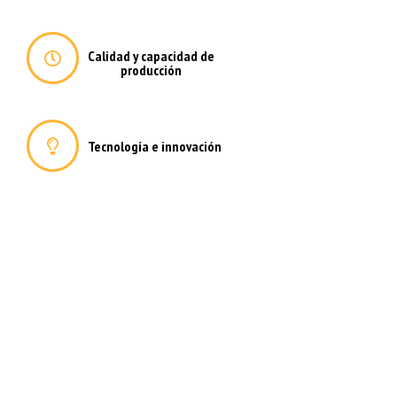
Calidad y capacidad de
producción
Tecnología e innovación
Deformación metálica a medida
para las empresas e industrias
más exigentes
Fabricamos todos los elementos metálicos que su empresa necesite