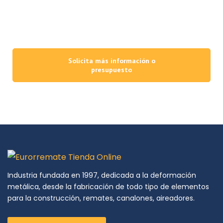
con la máxima calidad de acabados y materiales, poniéndo a su
alcance un equipo técnico con más de 25 años de experiencia y una
capacidad de producción que apuesta firmemente por la innovación,
la excelencia y el uso de la tecnología y maquinaria más avanzadas.
Solicita más información o
presupuesto
Industria fundada en 1997, dedicada a la deformación
metálica, desde la fabricación de todo tipo de elementos
para la construcción, remates, canalones, aireadores.