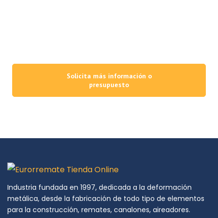
Fabricamos todos los elementos metálicos que su empresa necesite
con la máxima calidad de acabados y materiales, poniéndo a su
alcance un equipo técnico con más de 25 años de experiencia y una
capacidad de producción que apuesta firmemente por la innovación,
la excelencia y el uso de la tecnología y maquinaria más avanzadas.
Solicita más información o
presupuesto
Industria fundada en 1997, dedicada a la deformación
metálica, desde la fabricación de todo tipo de elementos
para la construcción, remates, canalones, aireadores.