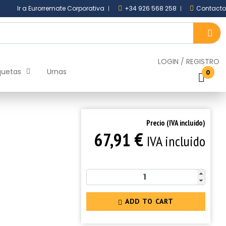
Ir a Eurorremate Corporativa
+34 926 568 258
Contacto
LOGIN
/
REGISTRO
quetas
Urnas
0
Precio (IVA incluido)
€
67,91
IVA incluido
ADD TO CART