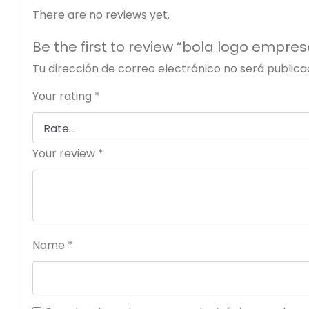
There are no reviews yet.
Datos identif
Be the first to review “bola logo empres
Eurorremate S.
Tu dirección de correo electrónico no será publica
con correo el
en materia de
Your rating
*
se recogen a 
incluyen en lo
Rellen
posibl
La recogida y
finalidad el m
Your review
*
formación, ase
Estos datos ú
objetivo de da
Eurorremate S.
confidencialid
Name
*
diciembre, de 
aprobado por 
El usuario pod
cancelación y 