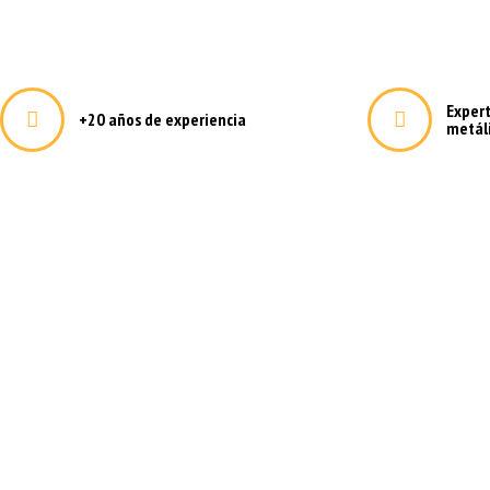
Exper
+20 años de experiencia
metál
Deformación metálica a medi
Fabricamos todos los elementos metálicos que su empresa 
poniéndo a su alcance un equipo técnico con más de 25 añ
firmemente por la innovación, la excelencia y el uso de la