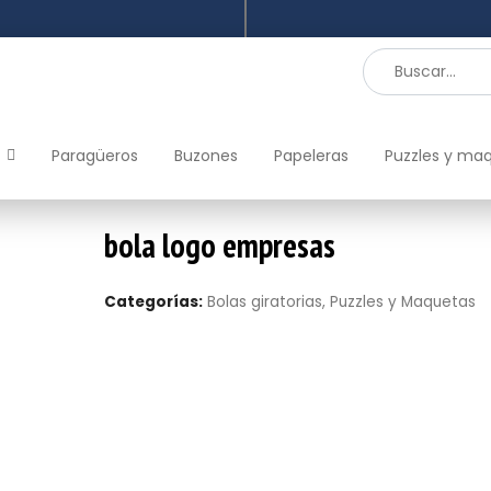
Paragüeros
Buzones
Papeleras
Puzzles y ma
bola logo empresas
Categorías:
Bolas giratorias
,
Puzzles y Maquetas