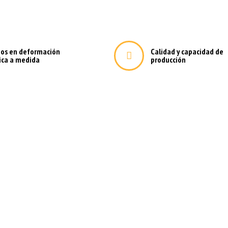
tos en deformación
Calidad y capacidad de
ica a medida
producción
da para las empresas e indus
necesite con la máxima calidad de acabados y materiales,
os de experiencia y una capacidad de producción que apues
 tecnología y maquinaria más avanzadas.