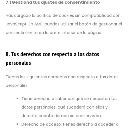
7.1 Gestiona tus ajustes de consentimiento
Has cargado la política de cookies sin compatibilidad con
JavaScript. En AMP, puedes utilizar el botón de gestionar el
Política de Privacidad
consentimiento en la parte inferior de la página.
Datos identificativos
Eurorremate S.A.L. Con domicilio en Pedro Muñoz, Julian
8. Tus derechos con respecto a los datos
Saez, con c.I.F / n.I.F.: A13262332 y con correo
electrónico: eurorremate@eurorremate.com, en
personales
aplicación de la normativa vigente en materia de
protección de datos de carácter personal, informa que los
datos personales que se recogen a través de los
Tienes los siguientes derechos con respecto a tus datos
formularios del sitio web: https://www.eurorremate.com
personales:
se incluyen en los ficheros automatizados específicos de
usuarios de los servicios de la empresa.
Tiene derecho a saber por qué se necesitan tus
La recogida y tratamiento automatizado de los datos de
carácter personal tiene como finalidad el mantenimiento
datos personales, qué sucederá con ellos y
de la relación comercial y el desempeño de tareas de
Solicita Información
durante cuánto tiempo se conservarán.
Solicita más información
información, formación, asesoramiento y otras
actividades propias de la empresa.
Derecho de acceso: tienes derecho a acceder a