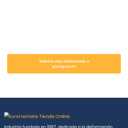
para las empresas e industrias
más exigentes
Fabricamos todos los elementos metálicos que su empresa necesite
con la máxima calidad de acabados y materiales, poniéndo a su
alcance un equipo técnico con más de 25 años de experiencia y una
capacidad de producción que apuesta firmemente por la innovación,
la excelencia y el uso de la tecnología y maquinaria más avanzadas.
Solicita más información o
presupuesto
Industria fundada en 1997, dedicada a la deformación